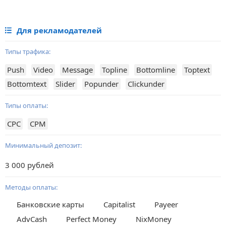
Для рекламодателей
Типы трафика:
Push
Video
Message
Topline
Bottomline
Toptext
Bottomtext
Slider
Popunder
Clickunder
Типы оплаты:
CPC
CPM
Минимальный депозит:
3 000 рублей
Методы оплаты:
Банковские карты
Capitalist
Payeer
AdvCash
Perfect Money
NixMoney