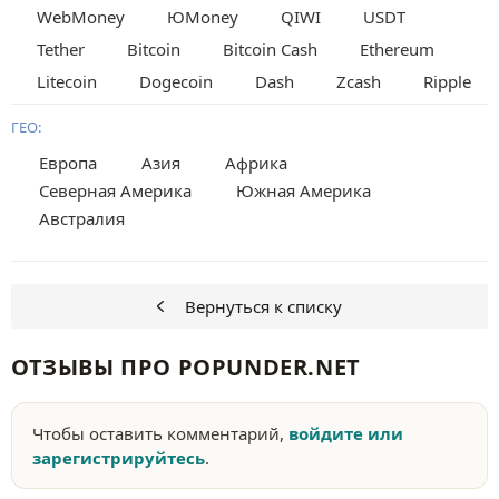
WebMoney
ЮMoney
QIWI
USDT
Tether
Bitcoin
Bitcoin Cash
Ethereum
Litecoin
Dogecoin
Dash
Zcash
Ripple
ГЕО:
Европа
Азия
Африка
Северная Америка
Южная Америка
Австралия
Вернуться к списку
ОТЗЫВЫ ПРО POPUNDER.NET
Чтобы оставить комментарий,
войдите или
зарегистрируйтесь
.