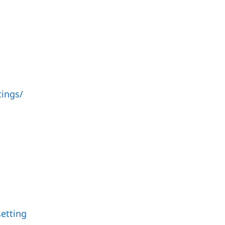
ings/
etting