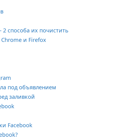
ов
2 способа их почистить
Chrome и Firefox
gram
йла под объявлением
ред заливкой
ebook
ки Facebook
cebook?