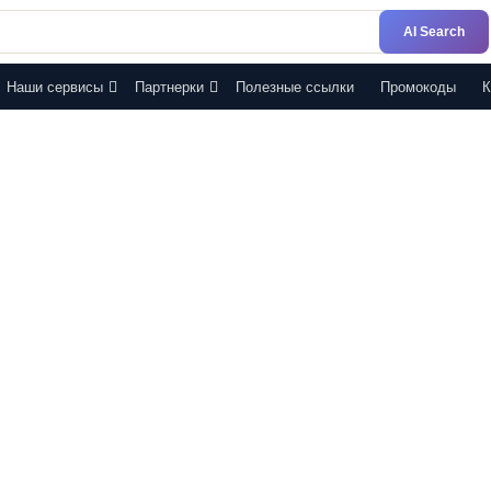
AI Search
Наши сервисы
Партнерки
Полезные ссылки
Промокоды
К