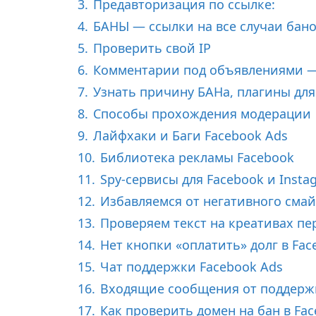
3.
Предавторизация по ссылке:
а
4.
БАНЫ — ссылки на все случаи бан
з
а
5.
Проверить свой IP
д
6.
Комментарии под объявлениями — 
7.
Узнать причину БАНа, плагины для 
8.
Способы прохождения модерации
9.
Лайфхаки и Баги Facebook Ads
10.
Библиотека рекламы Facebook
11.
Spy-сервисы для Facebook и Insta
12.
Избавляемся от негативного сма
13.
Проверяем текст на креативах пе
14.
Нет кнопки «оплатить» долг в Fac
15.
Чат поддержки Facebook Ads
16.
Входящие сообщения от поддерж
17.
Как проверить домен на бан в Fa