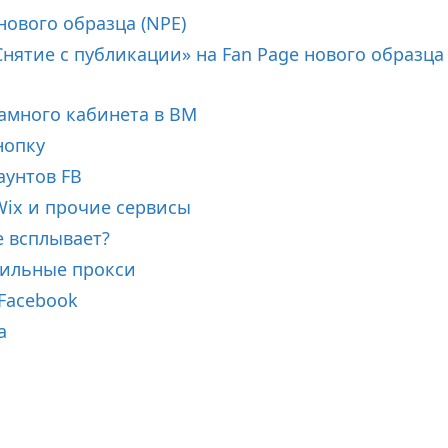
нового образца (NPE)
нятие с публикации» на Fan Page нового образца
амного кабинета в BM
нопку
аунтов FB
Wix и прочие сервисы
е всплывает?
бильные прокси
Facebook
а