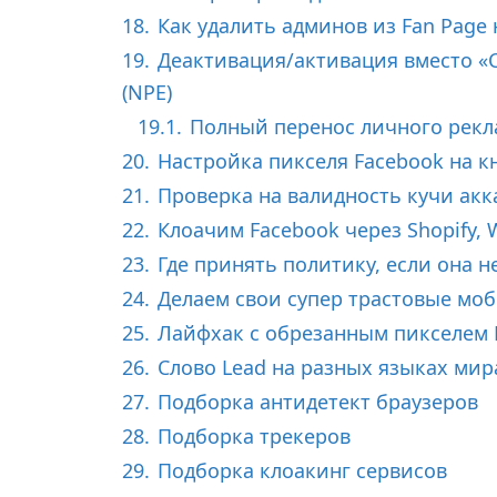
18.
Как удалить админов из Fan Page 
19.
Деактивация/активация вместо «С
(NPE)
19.1.
Полный перенос личного рекл
20.
Настройка пикселя Facebook на к
21.
Проверка на валидность кучи акк
22.
Клоачим Faсebook через Shopify, 
23.
Где принять политику, если она н
24.
Делаем свои супер трастовые мо
25.
Лайфхак с обрезанным пикселем 
26.
Слово Lead на разных языках мир
27.
Подборка антидетект браузеров
28.
Подборка трекеров
29.
Подборка клоакинг сервисов