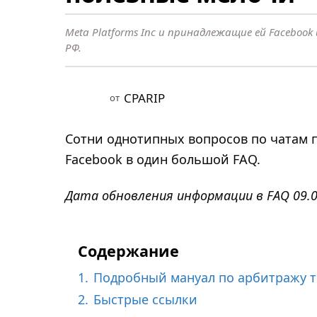
е
т
Meta Platforms Inc и принадлежащие ей Faceboo
н
РФ.
а
з
а
CPARIP
от
д
1
Сотни однотипных вопросов по чатам п
1
Facebook в один большой FAQ.
м
е
Дата обновления информации в FAQ 09.0
с
я
Содержание
ц
е
1.
Подробный мануал по арбитражу 
в
2.
Быстрые ссылки
н