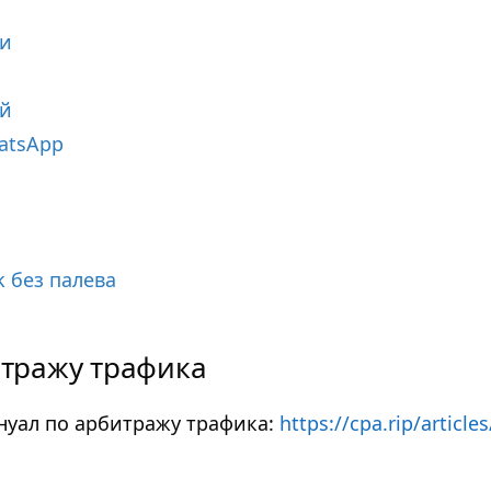
ии
ий
atsApp
 без палева
тражу трафика
нуал по арбитражу трафика:
https://cpa.rip/articles/