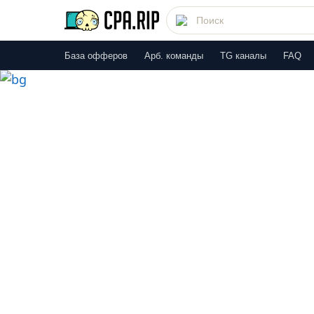
База офферов
Арб. команды
TG каналы
FAQ