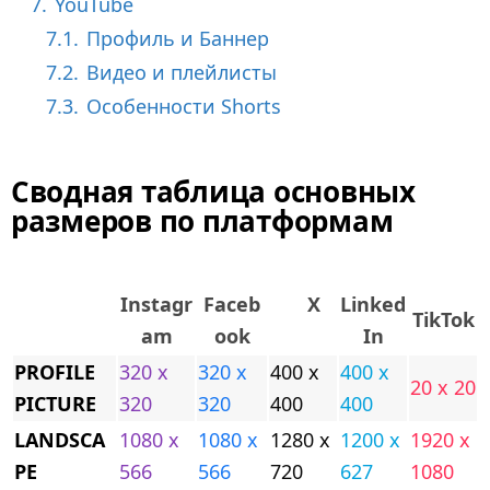
7.
YouTube
7.1.
Профиль и Баннер
7.2.
Видео и плейлисты
7.3.
Особенности Shorts
Сводная таблица основных
размеров по платформам
Instagr
Faceb
X
Linked
TikTok
am
ook
In
PROFILE
320 x
320 x
400 x
400 x
20 x 20
PICTURE
320
320
400
400
LANDSCA
1080 x
1080 x
1280 x
1200 x
1920 x
PE
566
566
720
627
1080