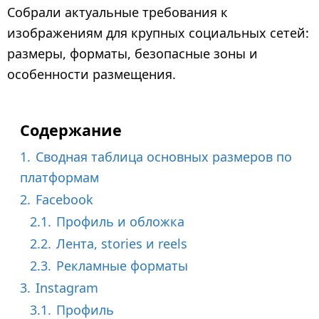
д
Собрали актуальные требования к
1
изображениям для крупных социальных сетей:
м
размеры, форматы, безопасные зоны и
е
особенности размещения.
с
я
ц
Содержание
н
а
1.
Сводная таблица основных размеров по
з
платформам
а
2.
Facebook
д
2.1.
Профиль и обложка
2.2.
Лента, stories и reels
2.3.
Рекламные форматы
3.
Instagram
3.1.
Профиль