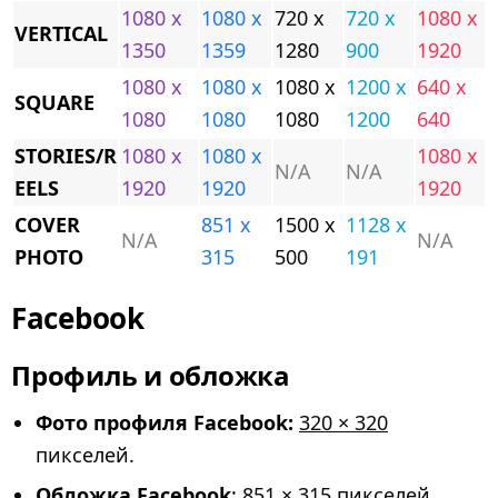
1080 x
1080 x
720 x
720 x
1080 x
VERTICAL
1350
1359
1280
900
1920
1080 x
1080 x
1080 x
1200 x
640 x
SQUARE
1080
1080
1080
1200
640
STORIES/R
1080 x
1080 x
1080 x
N/A
N/A
EELS
1920
1920
1920
COVER
851 x
1500 x
1128 x
N/A
N/A
PHOTO
315
500
191
Facebook
Профиль и обложка
Фото профиля Facebook:
320 × 320
пикселей.
Обложка Facebook
:
851 × 315
пикселей.