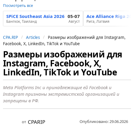
Посмотреть все
SPiCE Southeast Asia 2026
05-07
Ace Alliance Riga 20
Бангкок, Таиланд
Август
Рига, Латвия
CPA.RIP
Articles
Размеры изображений для Instagram,
Facebook, X, LinkedIn, TikTok и YouTube
Размеры изображений для
1
Instagram, Facebook, X,
м
е
LinkedIn, TikTok и YouTube
с
я
Meta Platforms Inc и принадлежащие ей Facebook и
ц
Instagram признаны экстремистской организацией и
запрещены в РФ.
н
а
з
CPARIP
Опубликовано: 29.06.2026
от
а