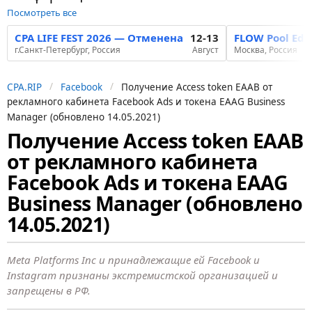
Посмотреть все
CPA LIFE FEST 2026 — Отменена
12-13
FLOW Pool Edi
г.Санкт-Петербург, Россия
Август
Москва, Россия
CPA.RIP
Facebook
Получение Access token EAAB от
рекламного кабинета Facebook Ads и токена EAAG Business
Manager (обновлено 14.05.2021)
Получение Access token EAAB
6
от рекламного кабинета
л
е
Facebook Ads и токена EAAG
т
Business Manager (обновлено
н
14.05.2021)
а
з
Meta Platforms Inc и принадлежащие ей Facebook и
а
Instagram признаны экстремистской организацией и
д
запрещены в РФ.
2