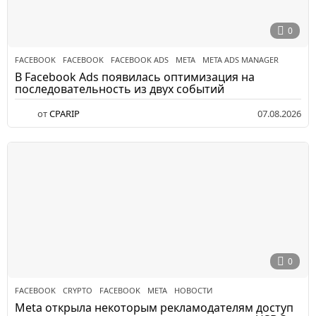
0
FACEBOOK
FACEBOOK
,
FACEBOOK ADS
,
META
,
META ADS MANAGER
В Facebook Ads появилась оптимизация на
последовательность из двух событий
от
CPARIP
07.08.2026
0
FACEBOOK
CRYPTO
,
FACEBOOK
,
META
,
НОВОСТИ
Meta открыла некоторым рекламодателям доступ