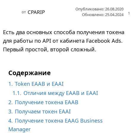
г
Опубликовано: 26.08.2020
CPARIP
от
1
о
Обновлено: 25.04.2024
д
а
Есть два основных способа получения токена
н
для работы по API от кабинета Facebook Ads.
а
Первый простой, второй сложный.
з
а
д
Содержание
1.
Token EAAB и EAAI
1.1.
Отличия между EAAB и EAAI
2.
Получение токена EAAB
3.
Получаем токен EAAI
4.
Получение токена EAAG Business
Manager