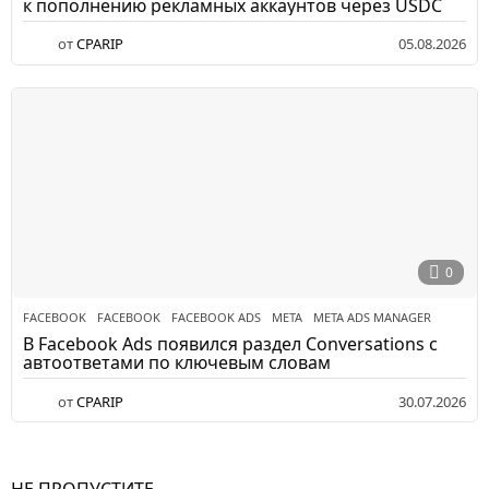
к пополнению рекламных аккаунтов через USDC
от
CPARIP
05.08.2026
0
FACEBOOK
FACEBOOK
,
FACEBOOK ADS
,
META
,
META ADS MANAGER
В Facebook Ads появился раздел Conversations с
автоответами по ключевым словам
от
CPARIP
30.07.2026
НЕ ПРОПУСТИТЕ