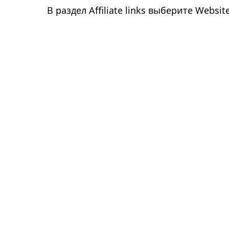
В раздел Affiliate links выберите Websi