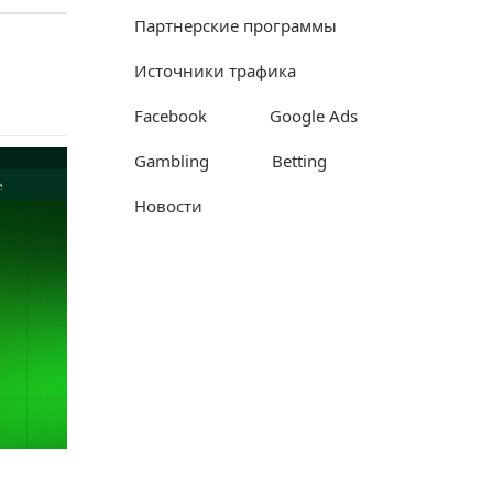
Партнерские программы
Источники трафика
Facebook
Google Ads
Gambling
Betting
Новости