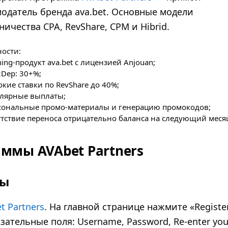
одатель бренда ava.bet. Основные модели
ничества CPA, RevShare, CPM и Hibrid.
ости:
ing-продукт ava.bet с лицензией Anjouan;
Dep: 30+%;
кие ставки по RevShare до 40%;
улярные выплаты;
сональные промо-материалы и генерацию промокодов;
тствие переноса отрицательно баланса на следующий меся
ммы AVAbet Partners
ты
t Partners
. На главной странице нажмите «Register
ательные поля: Username, Password, Re-enter you