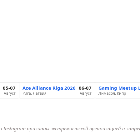
05-07
Ace Alliance Riga 2026
06-07
Gaming Meetup L
Август
Рига, Латвия
Август
Лимасол, Кипр
k и Instagram признаны экстремистской организацией и запр