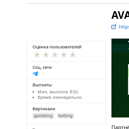
AVA
http
Оценка пользователей
★
★
★
★
★
Соц. сети
Выплаты
Мин. выплата: $30;
Время: еженедельно.
Вертикали
gambling
betting
Партн