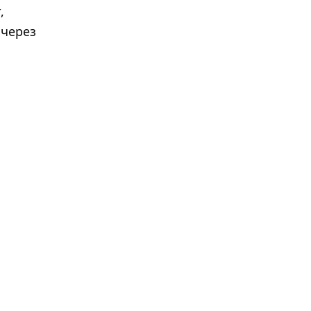
,
 через