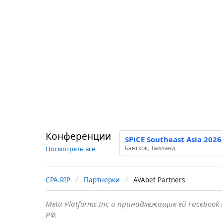
Конференции
SPiCE Southeast Asia 2026
Бангкок, Таиланд
Посмотреть все
CPA.RIP
Партнерки
AVAbet Partners
Meta Platforms Inc и принадлежащие ей Faceboo
РФ.