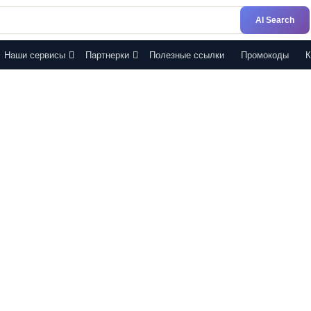
AI Search
Наши сервисы
Партнерки
Полезные ссылки
Промокоды
К