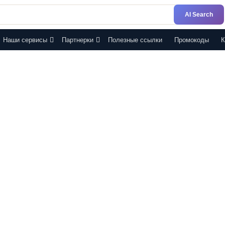
AI Search
Наши сервисы
Партнерки
Полезные ссылки
Промокоды
К