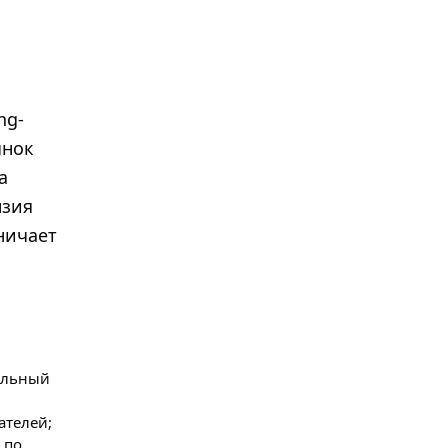
ng-
ынок
а
нзия
ничает
гальный
ателей;
 по