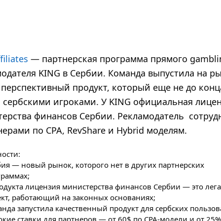
filiates
— партнерская программа прямого gambli
одателя KING в Сербии. Команда выпустила на р
перспективный продукт, который еще не до конц
 сербскими игроками. У KING официальная лице
ерства финансов Сербии. Рекламодатель сотруд
нерами по CPA, RevShare и Hybrid моделям.
ости:
ия — новый рынок, которого нет в других партнерских
граммах;
родукта лицензия министерства финансов Сербии — это ле
ект, работающий на законных основаниях;
нда запустила качественный продукт для сербских пользов
кие ставки для партнеров — от 60$ по СРА-модели и от 25%