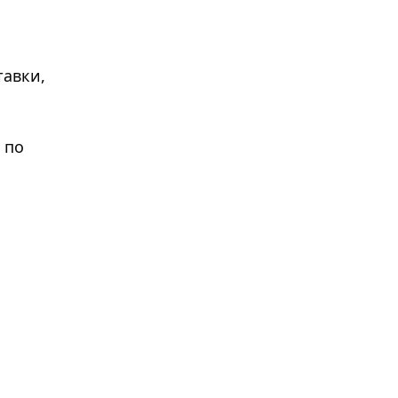
тавки,
 по