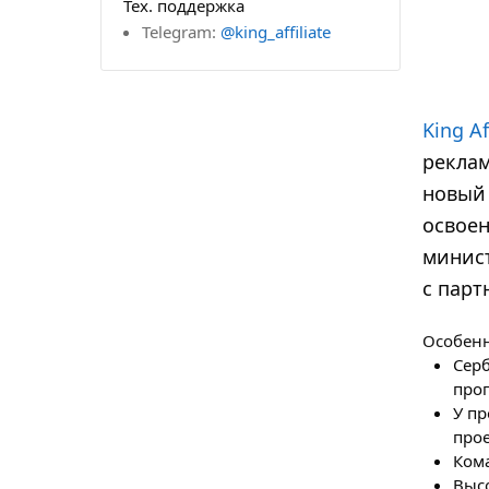
Тех. поддержка
Telegram:
@king_affiliate
King Af
реклам
новый 
освоен
минист
с парт
Особенн
Серб
про
У п
про
Кома
Высо