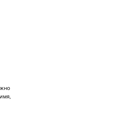
ужно
имя,