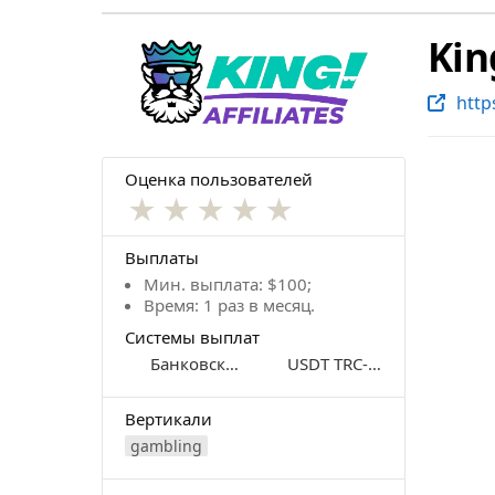
Kin
https
Оценка пользователей
★
★
★
★
★
Выплаты
Мин. выплата: $100;
Время: 1 раз в месяц.
Системы выплат
Банковский перевод
USDT TRC-20 и ERC-20
Вертикали
gambling