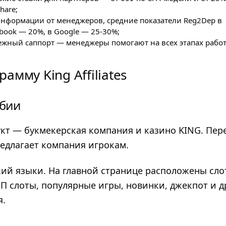
hare;
информации от менеджеров, средние показатели Reg2Dep в
book — 20%, в Google — 25-30%;
ежный саппорт — менеджеры помогают на всех этапах рабо
амму King Affiliates
рбии
кт — букмекерская компания и казино KING. Пер
редлагает компания игрокам.
кий языки. На главной странице расположены сло
 слоты, популярные игры, новинки, джекпот и д
я.