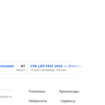
imassol
07
CPA LIFE FEST 2026 — Отменена
12-13
Август
г.Санкт-Петербург, Россия
Август
Платежки
Промокоды
ещены в
Нейросети
Сервисы