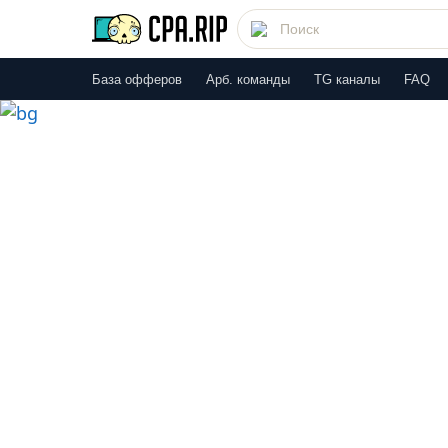
База офферов
Арб. команды
TG каналы
FAQ