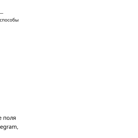
 —
 способы
е поля
legram,