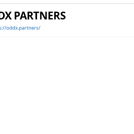
DX PARTNERS
s://oddx.partners/