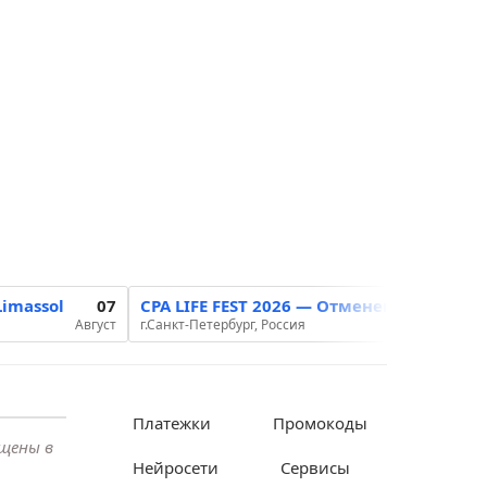
imassol
07
CPA LIFE FEST 2026 — Отменена
12-13
Август
г.Санкт-Петербург, Россия
Август
Платежки
Промокоды
ещены в
Нейросети
Сервисы