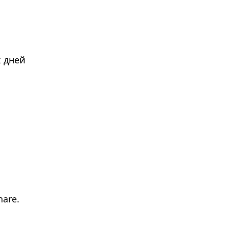
х дней
hare.