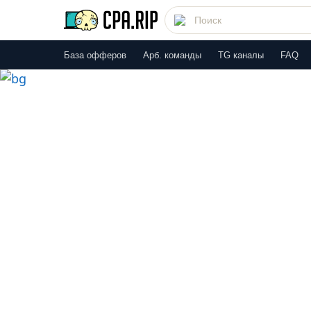
База офферов
Арб. команды
TG каналы
FAQ