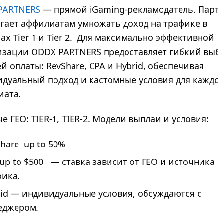
PARTNERS
— прямой iGaming-рекламодатель. Пар
гает аффилиатам умножать доход на трафике в
х Tier 1 и Tier 2.
Для максимально эффективной
изации ODDX PARTNERS предоставляет гибкий вы
й оплаты: RevShare, CPA и Hybrid, обеспечивая
дуальный подход и кастомные условия для кажд
иата.
е ГЕО: TIER-1, TIER-2. Модели выплаи и условия:
hare
up to 50%
up to $500
— ставка зависит от ГЕО и источника
фика.
rid — индивидуальные условия, обсуждаются с
еджером.