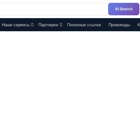
AI Search
Наши сервисы
Партнерки
Полезные ссылки
Промокоды
К