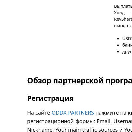
Выплат
Холд — 
RevShar
выплат:
USD
банк
друг
Обзор партнерской прог
Регистрация
На сайте
ODDX PARTNERS
нажмите на кн
регистрационной формы: Email, Usernam
Nickname, Your main traffic sources и You