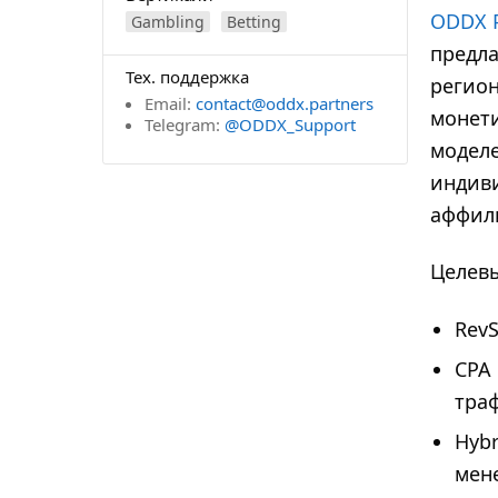
ODDX 
Gambling
Betting
предла
Тех. поддержка
региона
Email:
contact@oddx.partners
монет
Telegram:
@ODDX_Support
моделе
индиви
аффил
Целевы
RevS
CPA 
тра
Hyb
мен