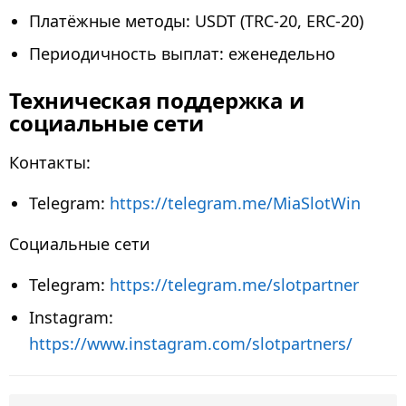
Платёжные методы: USDT (TRC-20, ERC-20)
Периодичность выплат: еженедельно
Техническая поддержка и
социальные сети
Контакты:
Telegram:
https://telegram.me/MiaSlotWin
Социальные сети
Telegram:
https://telegram.me/slotpartner
Instagram:
https://www.instagram.com/slotpartners/