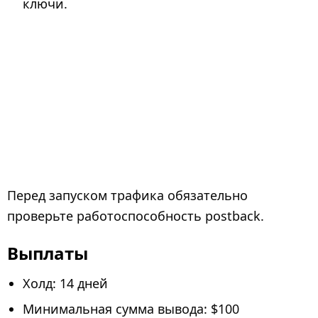
ключи.
Перед запуском трафика обязательно
проверьте работоспособность postback.
Выплаты
Холд: 14 дней
Минимальная сумма вывода: $100