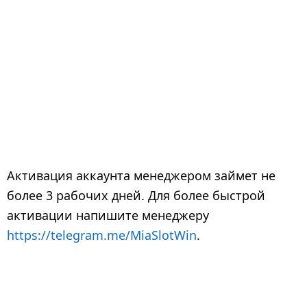
Активация аккаунта менеджером займет не
более 3 рабочих дней. Для более быстрой
активации напишите менеджеру
https://telegram.me/MiaSlotWin
.