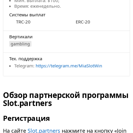
Мин. выплата: $100;
Время: еженедельно.
Системы выплат
TRC-20
ERC-20
Вертикали
gambling
Тех. поддержка
Telegram:
https://telegram.me/MiaSlotWin
Обзор партнерской программы
Slot.partners
Регистрация
На сайте
Slot.partners
нажмите на кнопку «Join