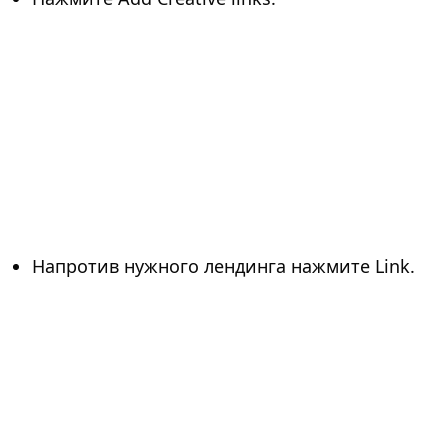
Напротив нужного лендинга нажмите Link.