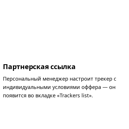
Партнерская ссылка
Персональный менеджер настроит трекер с
индивидуальными условиями оффера — он
появится во вкладке «Trackers list».