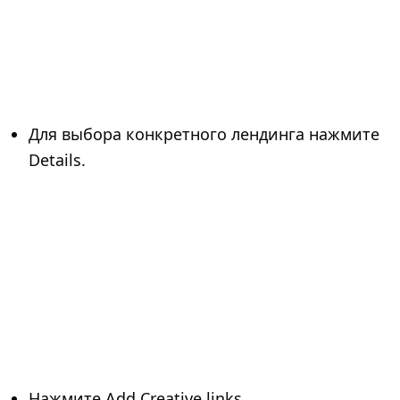
Для выбора конкретного лендинга нажмите
Details.
Нажмите Add Creative links.