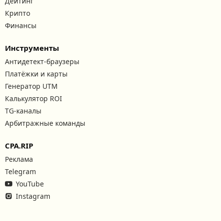
Дейтинг
Крипто
Финансы
Инструменты
Антидетект-браузеры
Платёжки и карты
Генератор UTM
Калькулятор ROI
TG-каналы
Арбитражные команды
CPA.RIP
Реклама
Telegram
YouTube
Instagram