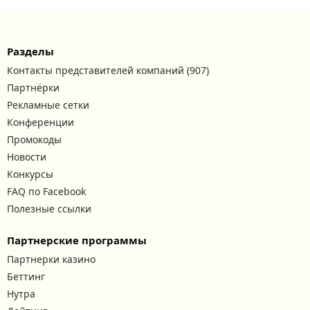
Разделы
Контакты представителей компаний (907)
Партнёрки
Рекламные сетки
Конференции
Промокоды
Новости
Конкурсы
FAQ по Facebook
Полезные ссылки
Партнерские программы
Партнерки казино
Беттинг
Нутра