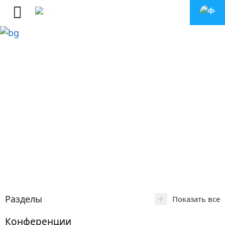
+
Разделы
Показать все
Конференции