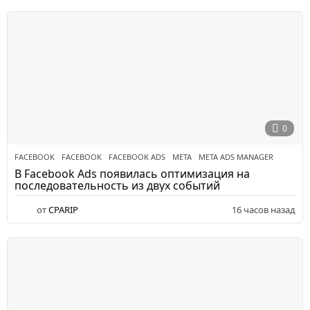
0
FACEBOOK
FACEBOOK
,
FACEBOOK ADS
,
META
,
META ADS MANAGER
В Facebook Ads появилась оптимизация на
последовательность из двух событий
от
CPARIP
16 часов назад