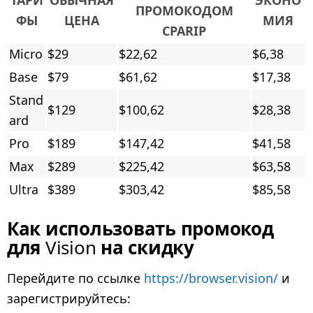
ТАРИ
ОБЫЧНАЯ
ЭКОНО
ПРОМОКОДОМ
ФЫ
ЦЕНА
МИЯ
CPARIP
Micro
$29
$22,62
$6,38
Base
$79
$61,62
$17,38
Stand
$129
$100,62
$28,38
ard
Pro
$189
$147,42
$41,58
Max
$289
$225,42
$63,58
Ultra
$389
$303,42
$85,58
Как использовать промокод
для
Vision
на скидку
Перейдите по ссылке
https://browser.vision/
и
зарегистрируйтесь: