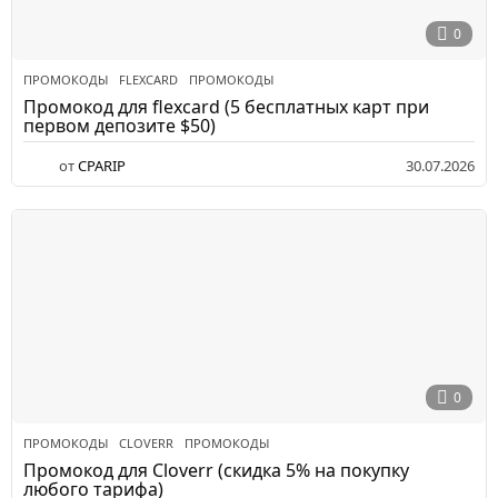
0
ПРОМОКОДЫ
FLEXCARD
,
ПРОМОКОДЫ
Промокод для flexcard (5 бесплатных карт при
первом депозите $50)
от
CPARIP
30.07.2026
0
ПРОМОКОДЫ
CLOVERR
,
ПРОМОКОДЫ
Промокод для Cloverr (скидка 5% на покупку
любого тарифа)