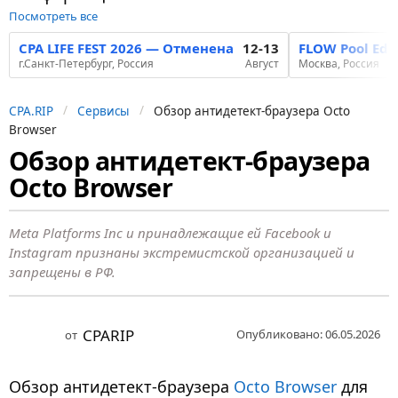
Посмотреть все
CPA LIFE FEST 2026 — Отменена
12-13
FLOW Pool Edi
г.Санкт-Петербург, Россия
Август
Москва, Россия
CPA.RIP
Сервисы
Обзор антидетект-браузера Octo
Browser
Обзор антидетект-браузера
3
Octo Browser
м
е
с
Meta Platforms Inc и принадлежащие ей Facebook и
Instagram признаны экстремистской организацией и
я
запрещены в РФ.
ц
а
н
CPARIP
Опубликовано: 06.05.2026
от
а
з
Обзор антидетект-браузера
Octo Browser
для