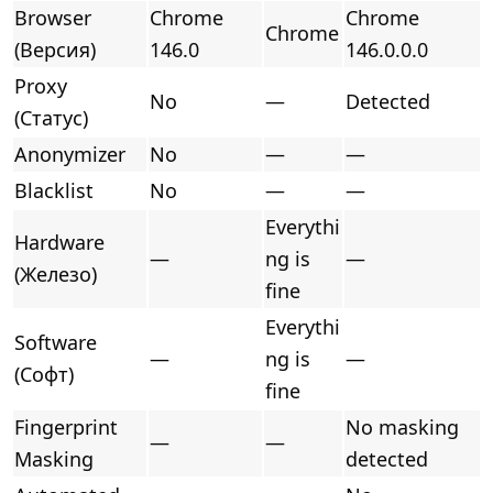
Browser
Chrome
Chrome
Chrome
(Версия)
146.0
146.0.0.0
Proxy
No
—
Detected
(Статус)
Anonymizer
No
—
—
Blacklist
No
—
—
Everythi
Hardware
—
ng is
—
(Железо)
fine
Everythi
Software
—
ng is
—
(Софт)
fine
Fingerprint
No masking
—
—
Masking
detected