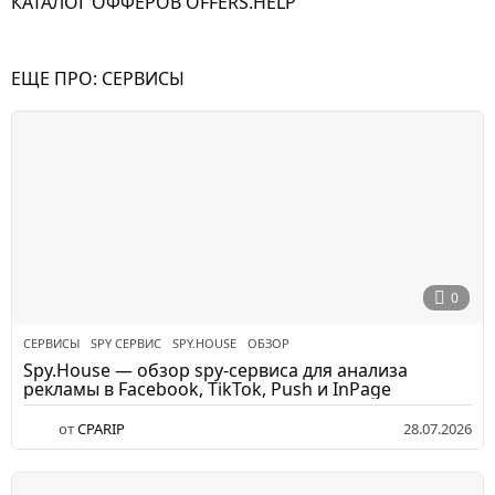
КАТАЛОГ ОФФЕРОВ OFFERS.HELP
ЕЩЕ ПРО:
СЕРВИСЫ
0
СЕРВИСЫ
SPY СЕРВИС
,
SPY.HOUSE
,
ОБЗОР
Spy.House — обзор spy-сервиса для анализа
рекламы в Facebook, TikTok, Push и InPage
от
CPARIP
28.07.2026