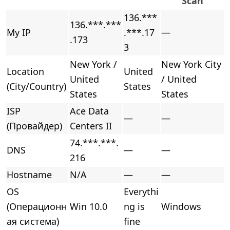
Scan
136.***
136.***.***
My IP
.***.17
—
.173
3
New York /
New York City
Location
United
United
/ United
(City/Country)
States
States
States
ISP
Ace Data
—
—
(Провайдер)
Centers II
74.***.***.
DNS
—
—
216
Hostname
N/A
—
—
OS
Everythi
(Операционн
Win 10.0
ng is
Windows
ая система)
fine