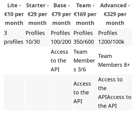
Lite -
Starter -
Base -
Team -
Advanced -
€10 per
€29 per
€79 per
€169 per
€329 per
month
month
month
month
month
3
Profiles
Profiles
Profiles
Profiles
profiles
10/30
100/200
350/600
1200/100k
Access
Team
Team
to the
Member
Members 8+
API
s 3/6
Access to
Access
the
to the
APIAccess to
API
the API