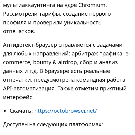
а
мультиаккаунтинга на ядре Chromium.
д
Рассмотрели тарифы, создание первого
3
профиля и проверили уникальность
м
отпечатков.
е
с
Антидетект-браузер справляется с задачами
я
для любых направлений: арбитраж трафика, e-
ц
commerce, bounty & airdrop, сбор и анализ
а
данных и т.д. В браузере есть реальные
н
отпечатки, предусмотрена командная работа,
а
API-автоматизация. Также отметим приятный
з
интерфейс.
а
д
Скачать:
https://octobrowser.net/
Доступен на следующих платформах: