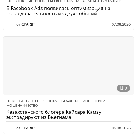
FACEBOOK
FACEBOOK
,
FACEBOOK ADS
,
META
,
META ADS MANAGER
В Facebook Ads появилась оптимизация на
последовательность из двух событий
от
CPARIP
07.08.2026
0
НОВОСТИ
БЛОГЕР
,
ВЬЕТНАМ
,
КАЗАХСТАН
,
МОШЕННИКИ
,
МОШЕННИЧЕСТВО
Казахстанского блогера Кайсара Камзу
экстрадируют из Вьетнама
от
CPARIP
06.08.2026