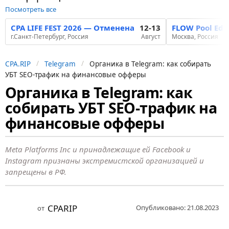
Посмотреть все
CPA LIFE FEST 2026 — Отменена
12-13
FLOW Pool Edi
г.Санкт-Петербург, Россия
Август
Москва, Россия
CPA.RIP
Telegram
Органика в Telegram: как собирать
УБТ SEO-трафик на финансовые офферы
Органика в Telegram: как
3
собирать УБТ SEO-трафик на
г
о
финансовые офферы
д
а
Meta Platforms Inc и принадлежащие ей Facebook и
н
Instagram признаны экстремистской организацией и
запрещены в РФ.
а
з
а
CPARIP
Опубликовано: 21.08.2023
от
д