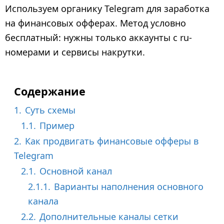
3
Используем органику Telegram для заработка
г
на финансовых офферах. Метод условно
о
бесплатный: нужны только аккаунты с ru-
д
номерами и сервисы накрутки.
а
н
а
Содержание
з
а
1.
Суть схемы
д
1.1.
Пример
2.
Как продвигать финансовые офферы в
Telegram
2.1.
Основной канал
2.1.1.
Варианты наполнения основного
канала
2.2.
Дополнительные каналы сетки