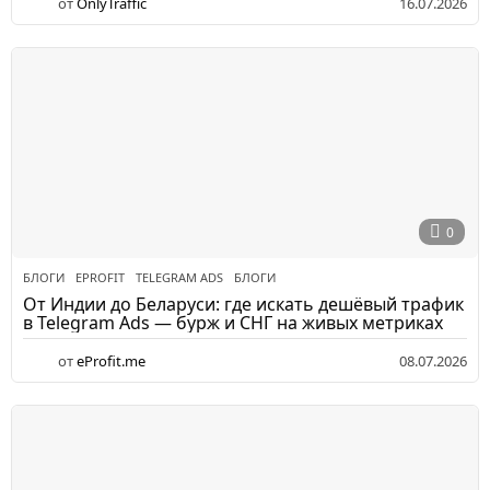
от
OnlyTraffic
16.07.2026
0
БЛОГИ
EPROFIT
,
TELEGRAM ADS
,
БЛОГИ
От Индии до Беларуси: где искать дешёвый трафик
в Telegram Ads — бурж и СНГ на живых метриках
от
eProfit.me
08.07.2026