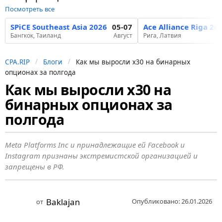
Посмотреть все
SPiCE Southeast Asia 2026
05-07
Ace Alliance Riga 20
Бангкок, Таиланд
Август
Рига, Латвия
CPA.RIP
Блоги
Как мы выросли x30 на бинарных
опционах за полгода
Как мы выросли x30 на
6
бинарных опционах за
м
е
полгода
с
я
Meta Platforms Inc и принадлежащие ей Facebook и
ц
Instagram признаны экстремистской организацией и
запрещены в РФ.
е
в
н
Baklajan
Опубликовано: 26.01.2026
от
а