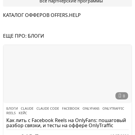
Все партнерские программы
КАТАЛОГ ОФФЕРОВ OFFERS.HELP
ЕЩЕ ПРО:
БЛОГИ
0
БЛОГИ
CLAUDE
,
CLAUDE CODE
,
FACEBOOK
,
ONLYFANS
,
ONLYTRAFFIC
,
REELS
,
КЕЙС
Как лить с Facebook Reels на OnlyFans: пошаговый
разбор связки, и тесты на оффере OnlyTraffic