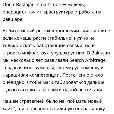
з
Опыт Baklajan: smart-money модель,
а
операционная инфраструктура и работа на
д
ревшаре.
6
м
Арбитражный рынок хорошо учит дисциплине:
е
если хочешь расти стабильно, нужно не
с
только искать работающие связки, но и
я
строить инфраструктуру вокруг них. В Baklajan
ц
мы несколько лет развивали Search Arbitrage,
е
создавая инструменты, формируя команду и
в
наращивая компетенции. Постепенно стало
н
очевидно: чтобы масштабироваться дальше,
а
з
нужно выходить за рамки одной вертикали.
а
Нашей стратегией было не “поймать новый
д
хайп”, а использовать сильную операционку