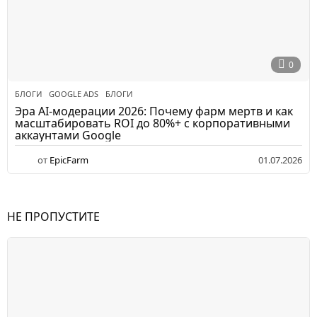
0
БЛОГИ
GOOGLE ADS
,
БЛОГИ
Эра AI-модерации 2026: Почему фарм мертв и как
масштабировать ROI до 80%+ с корпоративными
аккаунтами Google
от
EpicFarm
01.07.2026
НЕ ПРОПУСТИТЕ