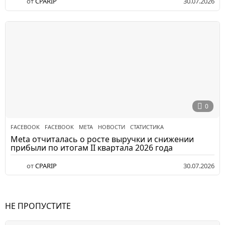
от
CPARIP
30.07.2026
0
FACEBOOK
FACEBOOK
,
META
,
НОВОСТИ
,
СТАТИСТИКА
Meta отчиталась о росте выручки и снижении
прибыли по итогам II квартала 2026 года
от
CPARIP
30.07.2026
НЕ ПРОПУСТИТЕ