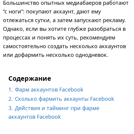
г
Большинство опытных медиабаеров работают
о
“с ноги”: покупают аккаунт, дают ему
д
отлежаться сутки, а затем запускают рекламу.
а
Однако, если вы хотите глубже разобраться в
н
процессах и понять их суть, рекомендуем
а
самостоятельно создать несколько аккаунтов
з
или дофармить несколько однодневок.
а
д
Содержание
1.
Фарм аккаунтов Facebook
2.
Сколько фармить аккаунты Facebook
3.
Действия и тайминг при фарме
аккаунтов Facebook