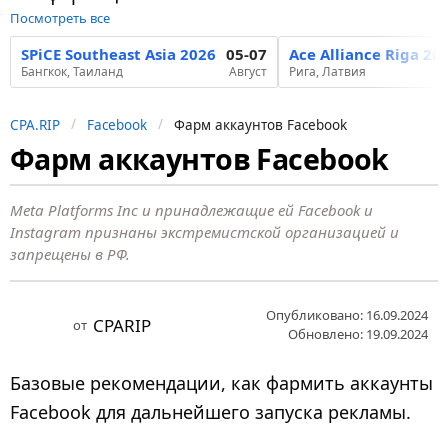
Посмотреть все
SPiCE Southeast Asia 2026
05-07
Ace Alliance Riga 20
Бангкок, Таиланд
Август
Рига, Латвия
CPA.RIP
Facebook
Фарм аккаунтов Facebook
Фарм аккаунтов Facebook
2
г
о
Meta Platforms Inc и принадлежащие ей Facebook и
Instagram признаны экстремистской организацией и
д
запрещены в РФ.
а
н
Опубликовано: 16.09.2024
а
CPARIP
от
Обновлено: 19.09.2024
з
а
Базовые рекомендации, как фармить аккаунты
д
Facebook для дальнейшего запуска рекламы.
2