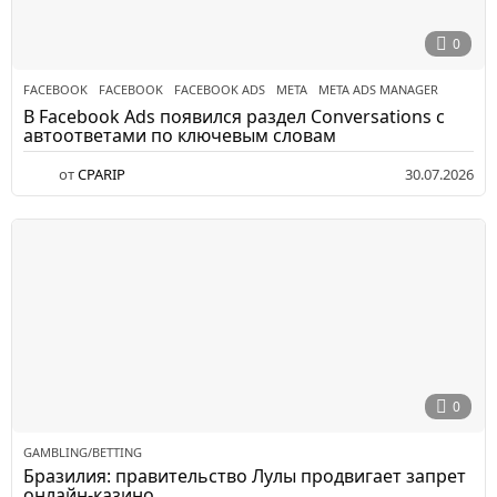
0
FACEBOOK
FACEBOOK
,
FACEBOOK ADS
,
META
,
META ADS MANAGER
В Facebook Ads появился раздел Conversations с
автоответами по ключевым словам
от
CPARIP
30.07.2026
0
GAMBLING/BETTING
Бразилия: правительство Лулы продвигает запрет
онлайн-казино