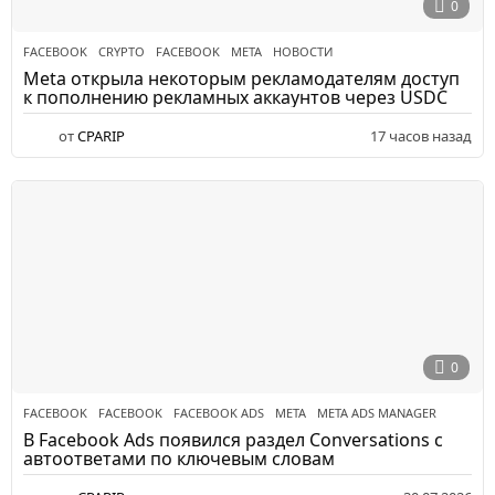
0
FACEBOOK
CRYPTO
,
FACEBOOK
,
META
,
НОВОСТИ
Meta открыла некоторым рекламодателям доступ
к пополнению рекламных аккаунтов через USDC
от
CPARIP
17 часов назад
0
FACEBOOK
FACEBOOK
,
FACEBOOK ADS
,
META
,
META ADS MANAGER
В Facebook Ads появился раздел Conversations с
автоответами по ключевым словам