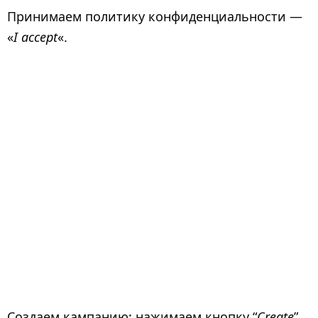
Принимаем политику конфиденциальности —
«
I accept
«.
Создаем кампанию: нажимаем кнопку “
Create
”.