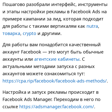
7
Пошагово разобрали интерфейс, инструменты
м
и этапы настройки рекламы в Facebook Ads на
е
примере кампании за лид, которая подходит
с
для работы с такими вертикалям как
nutra
,
я
товарка
,
crypto
и другими.
ц
е
Для работы вам понадобится качественный
в
аккаунт Facebook — это могут быть обычные
н
аккаунты или
агентские кабинеты
. С
а
актуальными методами запуска с разных
з
аккаунтов можете ознакомиться тут:
а
https://cpa.rip/facebook/facebook-ads-methods/
.
д
Настройка и запуск рекламы происходит в
Facebook Ads Manager. Переходим в него по
ссылке
https://adsmanager.facebook.com/
.