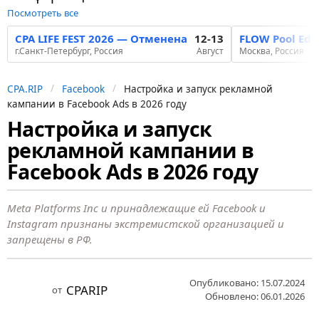
Посмотреть все
CPA LIFE FEST 2026 — Отменена
12-13
FLOW Pool Edi
г.Санкт-Петербург, Россия
Август
Москва, Россия
CPA.RIP
Facebook
Настройка и запуск рекламной
кампании в Facebook Ads в 2026 году
Настройка и запуск
2
рекламной кампании в
г
о
Facebook Ads в 2026 году
д
а
Meta Platforms Inc и принадлежащие ей Facebook и
н
Instagram признаны экстремистской организацией и
запрещены в РФ.
а
з
а
Опубликовано: 15.07.2024
CPARIP
от
Обновлено: 06.01.2026
д