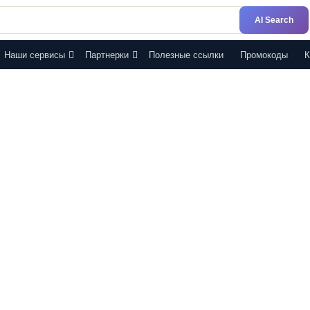
AI Search
Наши сервисы
Партнерки
Полезные ссылки
Промокоды
К