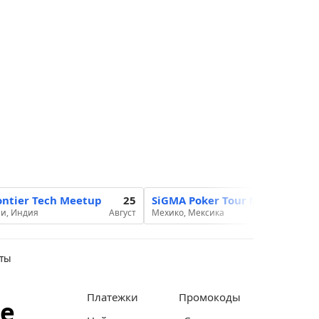
ontier Tech Meetup
25
SiGMA Poker Tour Mexico 2026
и, Индия
Август
Мехико, Мексика
аты
Платежки
Промокоды
ые