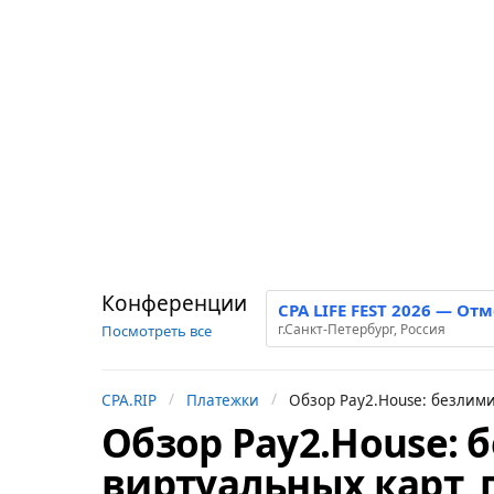
Конференции
CPA LIFE FEST 2026 — От
г.Санкт-Петербург, Россия
Посмотреть все
CPA.RIP
Платежки
Обзор Pay2.House: безлим
Обзор Pay2.House:
2
г
виртуальных карт, 