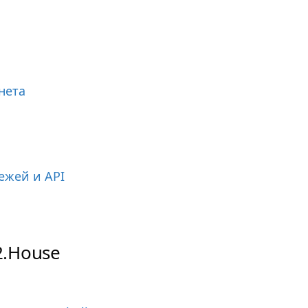
нета
ежей и API
2.House