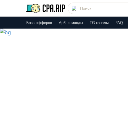
База офферов
Арб. команды
TG каналы
FAQ