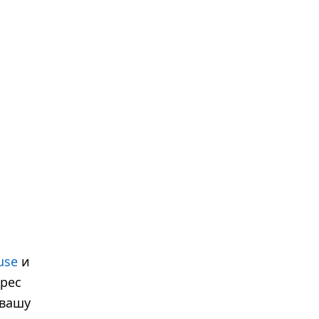
use
и
дрес
 вашу