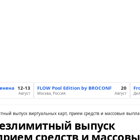
менена
12-13
FLOW Pool Edition by BROCONF
20
Fr
Август
Москва, Россия
Август
Дел
итный выпуск виртуальных карт, прием средств и массовые выпл
 безлимитный выпуск
прием средств и массов