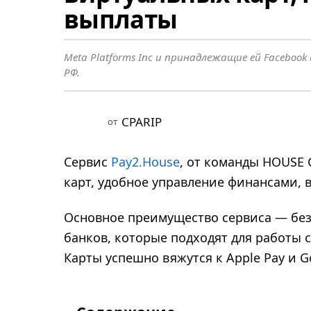
о
выплаты
д
а
н
Meta Platforms Inc и принадлежащие ей Faceboo
РФ.
а
з
а
CPARIP
от
д
2
Сервис
Pay2.House
, от команды HOUSE 
г
карт, удобное управление финансами, 
о
д
Основное преимущество сервиса — бе
а
банков, которые подходят для работы с 
н
Карты успешно вяжутся к Apple Pay и Go
а
з
а