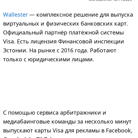
9
м
Wallester
— комплексное решение для выпуска
е
виртуальных и физических банковских карт.
с
Официальный партнёр платёжной системы
я
Visa. Есть лицензия Финансовой инспекции
ц
е
Эстонии. На рынке с 2016 года. Работают
в
только с юридическими лицами.
н
а
з
а
д
С помощью сервиса арбитражники и
медиабаинговые команды за несколько минут
выпускают карты Visa для рекламы в Facebook,