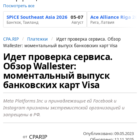
Посмотреть все
SPiCE Southeast Asia 2026
05-07
Ace Alliance Riga 20
Бангкок, Таиланд
Август
Рига, Латвия
CPA.RIP
Платежки
Идет проверка сервиса. Обзор
Wallester: моментальный выпуск банковских карт Visa
Идет проверка сервиса.
3
Обзор Wallester:
г
о
моментальный выпуск
д
банковских карт Visa
а
н
Meta Platforms Inc и принадлежащие ей Facebook и
а
Instagram признаны экстремистской организацией и
з
запрещены в РФ.
а
д
Опубликовано: 09.05.2023
CPARIP
от
Обновлено: 12.11.2025