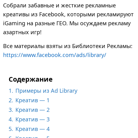
1
Собрали забавные и жесткие рекламные
г
креативы из Facebook, которыми рекламируют
о
iGaming на разные ГЕО. Мы осуждаем рекламу
д
азартных игр!
н
а
Все материалы взяты из Библиотеки Рекламы:
з
https://www.facebook.com/ads/library/
а
д
Содержание
1.
Примеры из Ad Library
2.
Креатив — 1
3.
Креатив — 2
4.
Креатив — 3
5.
Креатив — 4