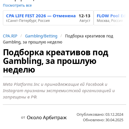
Посмотреть все
CPA LIFE FEST 2026 — Отменена
12-13
FLOW Pool Edi
г.Санкт-Петербург, Россия
Август
Москва, Россия
CPA.RIP
Gambling/Betting
Подборка креативов под
Gambling, за прошлую неделю
Подборка креативов под
2
Gambling, за прошлую
г
о
неделю
д
а
Meta Platforms Inc и принадлежащие ей Facebook и
н
Instagram признаны экстремистской организацией и
запрещены в РФ.
а
з
а
Опубликовано: 03.12.2024
Около Арбитраж
от
Обновлено: 30.04.2025
д