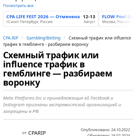
Посмотреть все
CPA LIFE FEST 2026 — Отменена
12-13
FLOW Pool Edi
г.Санкт-Петербург, Россия
Август
Москва, Россия
CPA.RIP
Gambling/Betting
Схемный трафик или influence
трафик в гемблинге - разбираем воронку
Схемный трафик или
4
influence трафик в
г
о
гемблинге — разбираем
д
воронку
а
н
Meta Platforms Inc и принадлежащие ей Facebook и
а
Instagram признаны экстремистской организацией и
з
запрещены в РФ.
а
д
Опубликовано: 24.10.2022
CPARIP
от
Обновлено: 16.02.2024