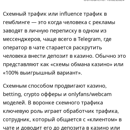
2
г
Схемный трафик или influence трафик в
о
гемблинге — это когда человека с рекламы
д
заводят в личную переписку в одном из
а
мессенджеров, чаще всего в Telegram, где
н
а
оператор в чате старается раскрутить
з
человека внести депозит в казино. Обычно это
а
представляют как «схемы обмана казино» или
д
«100% выигрышный вариант».
Схемным способом продвигают казино,
betting, crypto офферы и onlyfans/webcam
моделей. В воронке схемного трафика
ключевую роль играет обработчик трафика,
сотрудник, который общается с «клиентом» в
чате и доводит его до депозита в казино или