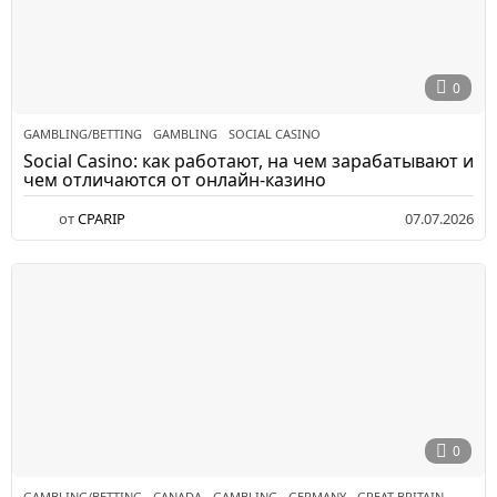
0
GAMBLING/BETTING
GAMBLING
,
SOCIAL CASINO
Social Casino: как работают, на чем зарабатывают и
чем отличаются от онлайн-казино
от
CPARIP
07.07.2026
0
GAMBLING/BETTING
CANADA
,
GAMBLING
,
GERMANY
,
GREAT BRITAIN
,