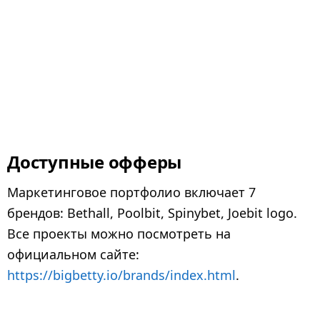
Доступные офферы
Маркетинговое портфолио включает 7
брендов: Bethall, Poolbit, Spinybet, Joebit logo.
Все проекты можно посмотреть на
официальном сайте:
https://bigbetty.io/brands/index.html
.