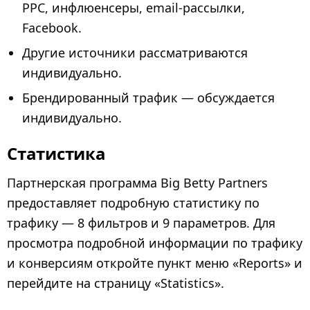
PPC, инфлюенсеры, email-рассылки,
Facebook.
Другие источники рассматриваются
индивидуально.
Брендированный трафик — обсуждается
индивидуально.
Статистика
Партнерская программа Big Betty Partners
предоставляет подробную статистику по
трафику — 8 фильтров и 9 параметров. Для
просмотра подробной информации по трафику
и конверсиям откройте пункт меню «Reports» и
перейдите на страницу «Statistics».