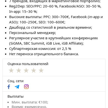
7 брендов, входящих в маркетинговое портфолио;
Reg2Dep: SEO/PPC: 20–60 %, Facebook/ASO: 30–50 %,
In-app: 15–30 %;
Высокие выплаты: PPC: 300–700€, Facebook (in-app и
ASO): 100–250€, SEO: 100–600€;
Дашборд со статистикой в реальном времени;
Персональный менеджер;
Регулярное участие в крупнейших конференциях
(SiGMA, SBC Summit, iGB Live, iGB Affiliate);
Субпартнерская комиссия: от 2,5 %
Нет переноса отрицательного баланса.
Оценка пользователей
★
★
★
★
★
Соц. сети
Выплаты
Мин. выплата: €100;
Время: ежемесячно.