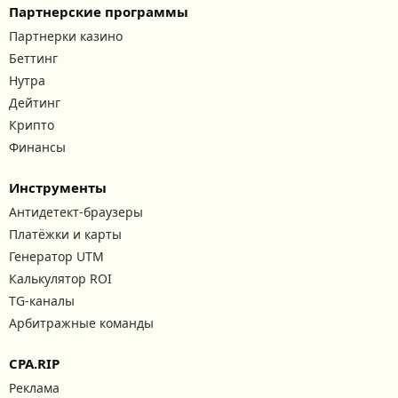
Партнерские программы
Партнерки казино
Беттинг
Нутра
Дейтинг
Крипто
Финансы
Инструменты
Антидетект-браузеры
Платёжки и карты
Генератор UTM
Калькулятор ROI
TG-каналы
Арбитражные команды
CPA.RIP
Реклама