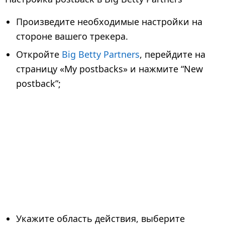
Произведите необходимые настройки на
стороне вашего трекера.
Откройте
Big Betty Partners
, перейдите на
страницу «My postbacks» и нажмите “New
postback”;
Укажите область действия, выберите