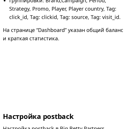
Группировки: Brand,Campaign, Period,
Strategy, Promo, Player, Player country, Tag:
click_id, Tag: clickid, Tag: source, Tag: visit_id.
На странице “Dashboard” указан общий баланс
и краткая статистика.
Настройка
postback
Настройка postback в Big Betty Partners