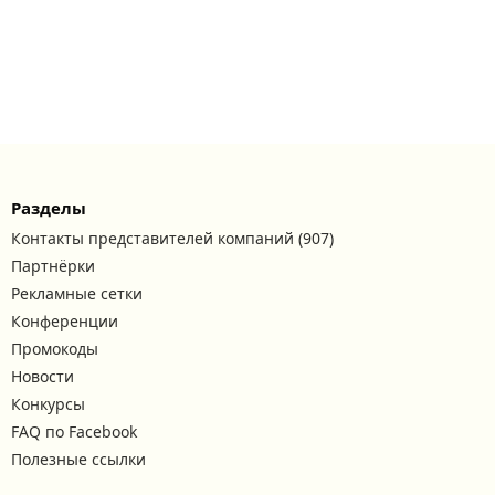
Разделы
Контакты представителей компаний (907)
Партнёрки
Рекламные сетки
Конференции
Промокоды
Новости
Конкурсы
FAQ по Facebook
Полезные ссылки