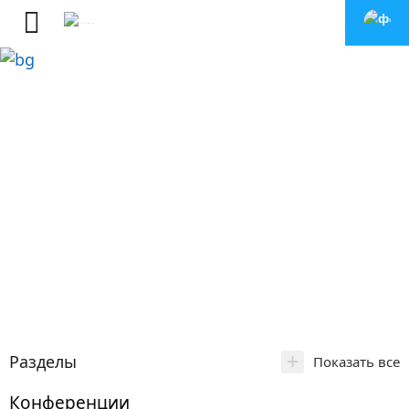
+
Разделы
Показать все
Конференции