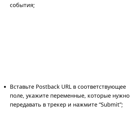
события;
Вставьте Postback URL в соответствующее
поле, укажите переменные, которые нужно
передавать в трекер и нажмите “Submit”;