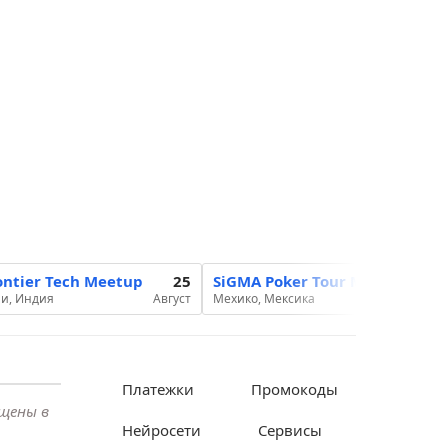
ontier Tech Meetup
25
SiGMA Poker Tour Mexico 2026
и, Индия
Август
Мехико, Мексика
Платежки
Промокоды
ещены в
Нейросети
Сервисы