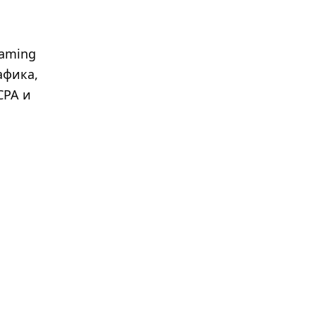
Gaming
афика,
CPA и