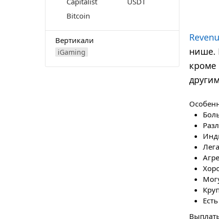
Capitalist
USDT
Bitcoin
Reven
Вертикали
нише. 
iGaming
кроме 
другим
Особенн
Боль
Разл
Инд
Лег
Агре
Хор
Могу
Кру
Есть
Выплат