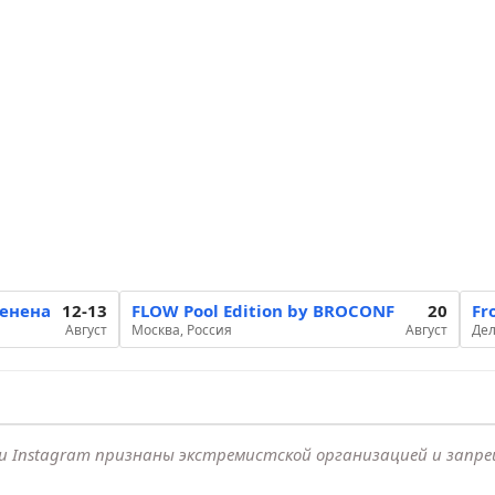
менена
12-13
FLOW Pool Edition by BROCONF
20
Fr
Август
Москва, Россия
Август
Дел
k и Instagram признаны экстремистской организацией и запр