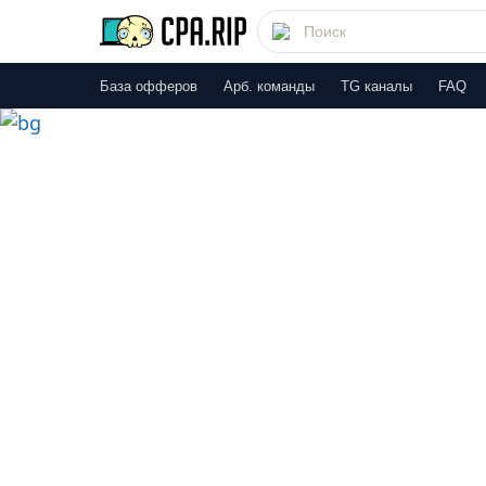
База офферов
Арб. команды
TG каналы
FAQ