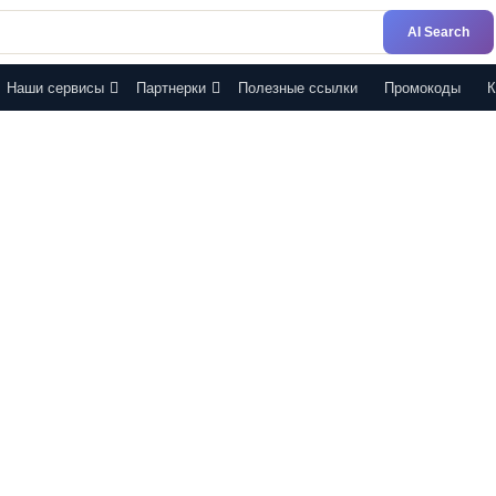
AI Search
Наши сервисы
Партнерки
Полезные ссылки
Промокоды
К