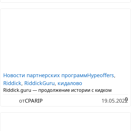
Новости партнерских программ
Hypeoffers
,
Riddick
,
RiddickGuru
,
кидалово
Riddick.guru — продолжение истории с кидком
0
от
CPARIP
19.05.2022