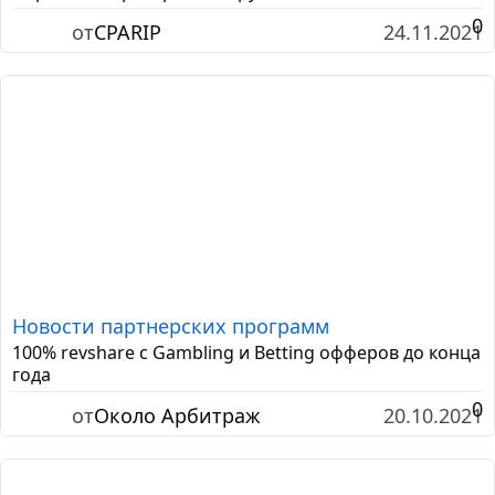
0
от
CPARIP
24.11.2021
Новости партнерских программ
100% revshare с Gambling и Betting офферов до конца
года
0
от
Около Арбитраж
20.10.2021