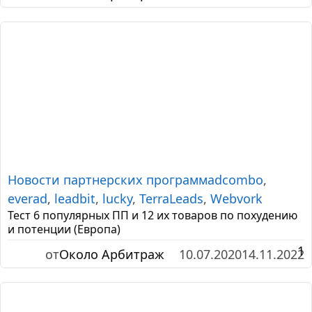
Новости партнерских программ
adcombo
,
everad
,
leadbit
,
lucky
,
TerraLeads
,
Webvork
Тест 6 популярных ПП и 12 их товаров по похудению
и потенции (Европа)
1
от
Около Арбитраж
10.07.2020
14.11.2022