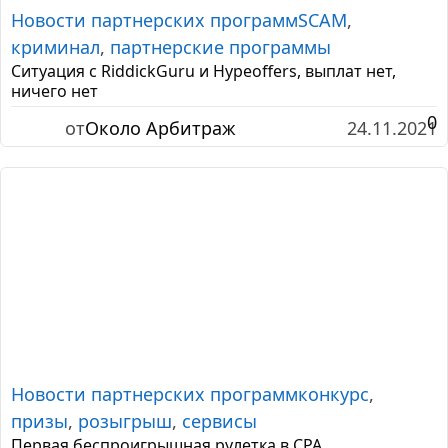
Новости партнерских программ
SCAM
,
криминал
,
партнерские программы
Ситуация с RiddickGuru и Hypeoffers, выплат нет,
ничего нет
0
от
Около Арбитраж
24.11.2021
Новости партнерских программ
конкурс
,
призы
,
розыгрыш
,
сервисы
Первая беспроигрышная рулетка в CPA