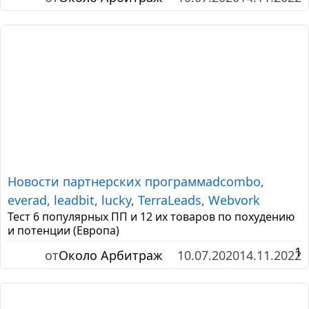
Новости партнерских программ
adcombo
,
everad
,
leadbit
,
lucky
,
TerraLeads
,
Webvork
Тест 6 популярных ПП и 12 их товаров по похудению
и потенции (Европа)
1
от
Около Арбитраж
10.07.2020
14.11.2022