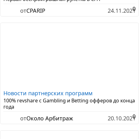
0
от
CPARIP
24.11.2021
Новости партнерских программ
100% revshare с Gambling и Betting офферов до конца
года
0
от
Около Арбитраж
20.10.2021