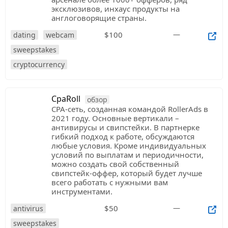
эксклюзивов, инхаус продукты на
англоговорящие страны.
$100
—
dating
webcam
sweepstakes
cryptocurrency
CpaRoll
обзор
CPA-сеть, созданная командой RollerAds в
2021 году. Основные вертикали –
антивирусы и свипстейки. В партнерке
гибкий подход к работе, обсуждаются
любые условия. Кроме индивидуальных
условий по выплатам и периодичности,
можно создать свой собственный
свипстейк-оффер, который будет лучше
всего работать с нужными вам
инструментами.
$50
—
antivirus
sweepstakes