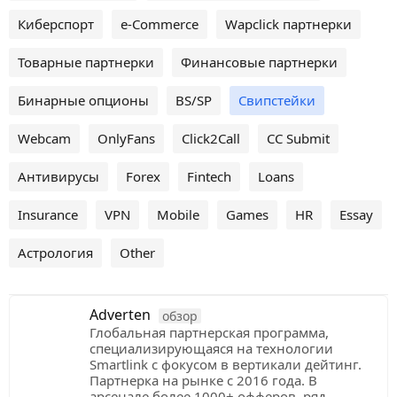
Киберспорт
e-Commerce
Wapclick партнерки
Товарные партнерки
Финансовые партнерки
Бинарные опционы
BS/SP
Свипстейки
Webcam
OnlyFans
Click2Call
CC Submit
Антивирусы
Forex
Fintech
Loans
Insurance
VPN
Mobile
Games
HR
Essay
Астрология
Other
Adverten
обзор
Глобальная партнерская программа,
специализирующаяся на технологии
Smartlink с фокусом в вертикали дейтинг.
Партнерка на рынке с 2016 года. В
арсенале более 1000+ офферов, ряд