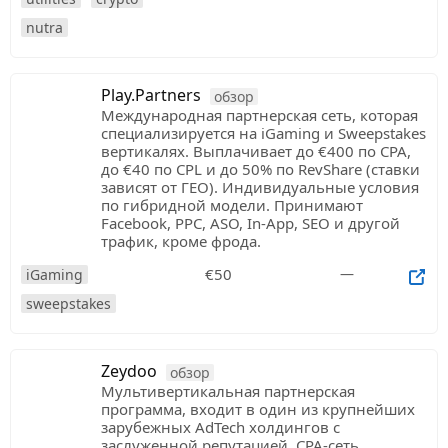
nutra
Play.Partners
обзор
Международная партнерская сеть, которая
специализируется на iGaming и Sweepstakes
вертикалях. Выплачивает до €400 по CPA,
до €40 по CPL и до 50% по RevShare (ставки
зависят от ГЕО). Индивидуальные условия
по гибридной модели. Принимают
Facebook, PPC, ASO, In-App, SEO и другой
трафик, кроме фрода.
€50
—
iGaming
sweepstakes
Zeydoo
обзор
Мультивертикальная партнерская
программа, входит в один из крупнейших
зарубежных AdTech холдингов с
заслуженной репутацией. CPA-сеть