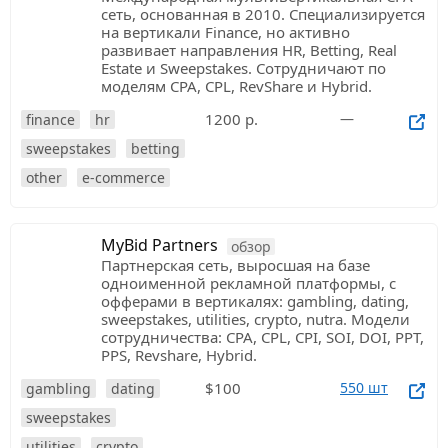
сеть, основанная в 2010. Специализируется
на вертикали Finance, но активно
развивает направления HR, Betting, Real
Estate и Sweepstakes. Сотрудничают по
моделям CPA, CPL, RevShare и Hybrid.
1200 р.
—
finance
hr
sweepstakes
betting
other
e-commerce
MyBid Partners
обзор
Партнерская сеть, выросшая на базе
одноименной рекламной платформы, с
офферами в вертикалях: gambling, dating,
sweepstakes, utilities, crypto, nutra. Модели
сотрудничества: CPA, CPL, CPI, SOI, DOI, PPT,
PPS, Revshare, Hybrid.
$100
550 шт
gambling
dating
sweepstakes
utilities
crypto