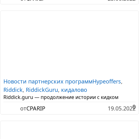
Новости партнерских программ
Hypeoffers
,
Riddick
,
RiddickGuru
,
кидалово
Riddick.guru — продолжение истории с кидком
0
от
CPARIP
19.05.2022