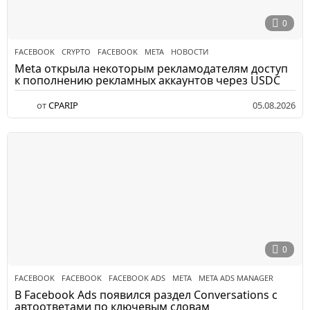
0
FACEBOOK
CRYPTO
,
FACEBOOK
,
META
,
НОВОСТИ
Meta открыла некоторым рекламодателям доступ
к пополнению рекламных аккаунтов через USDC
от
CPARIP
05.08.2026
0
FACEBOOK
FACEBOOK
,
FACEBOOK ADS
,
META
,
META ADS MANAGER
В Facebook Ads появился раздел Conversations с
автоответами по ключевым словам