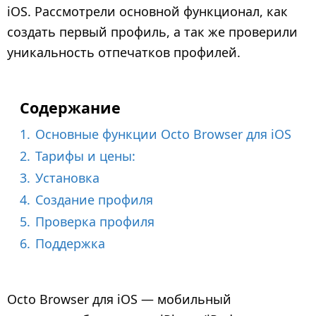
а
iOS. Рассмотрели основной функционал, как
д
создать первый профиль, а так же проверили
2
уникальность отпечатков профилей.
м
е
с
Содержание
я
ц
1.
Основные функции Octo Browser для iOS
а
2.
Тарифы и цены:
н
3.
Установка
а
4.
Создание профиля
з
5.
Проверка профиля
а
6.
Поддержка
д
Octo Browser для iOS — мобильный