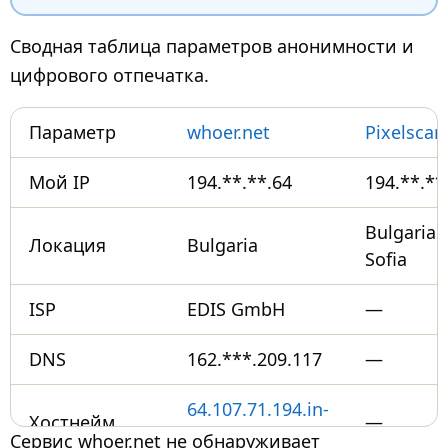
Сводная таблица параметров анонимности и
цифрового отпечатка.
Параметр
whoer.net
Pixelscan
Мой IP
194.**.**.64
194.**.**
Bulgaria /
Локация
Bulgaria
Sofia
ISP
EDIS GmbH
—
DNS
162.***.209.117
—
64.107.71.194.in-
Хостнейм
—
addr.arpa
Сервис whoer.net не обнаруживает