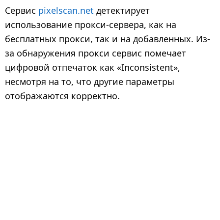
Сервис
pixelscan.net
детектирует
Бот
—
automat
использование прокси-сервера, как на
behavior
бесплатных прокси, так и на добавленных. Из-
100% (Your
за обнаружения прокси сервис помечает
Статус
Inconsist
disguise)
цифровой отпечаток как «Inconsistent»,
несмотря на то, что другие параметры
отображаются корректно.