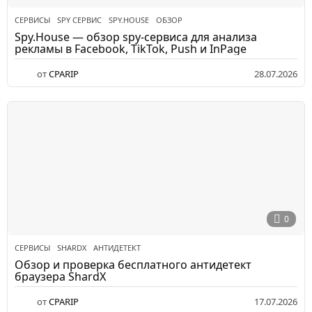
СЕРВИСЫ
SPY СЕРВИС
,
SPY.HOUSE
,
ОБЗОР
Spy.House — обзор spy-сервиса для анализа
рекламы в Facebook, TikTok, Push и InPage
от
CPARIP
28.07.2026
0
СЕРВИСЫ
SHARDX
,
АНТИДЕТЕКТ
Обзор и проверка бесплатного антидетект
браузера ShardX
от
CPARIP
17.07.2026