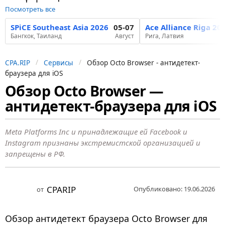
Посмотреть все
SPiCE Southeast Asia 2026
05-07
Ace Alliance Riga 20
Бангкок, Таиланд
Август
Рига, Латвия
CPA.RIP
Сервисы
Обзор Octo Browser - антидетект-
браузера для iOS
Обзор Octo Browser —
2
антидетект-браузера для iOS
м
е
с
Meta Platforms Inc и принадлежащие ей Facebook и
Instagram признаны экстремистской организацией и
я
запрещены в РФ.
ц
а
н
CPARIP
Опубликовано: 19.06.2026
от
а
з
Обзор антидетект браузера Octo Browser для