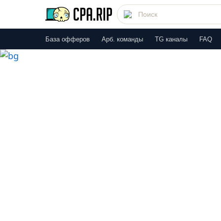
База офферов
Арб. команды
TG каналы
FAQ