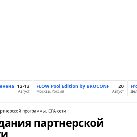
менена
12-13
FLOW Pool Edition by BROCONF
20
Fr
Август
Москва, Россия
Август
Дел
артнерской программы, CPA-сети
здания партнерской
ти