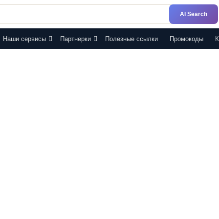
AI Search
Наши сервисы
Партнерки
Полезные ссылки
Промокоды
К