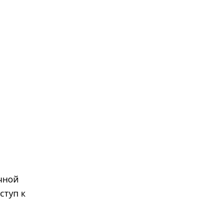
чной
ступ к