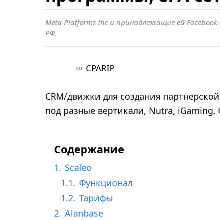
о
д
Meta Platforms Inc и принадлежащие ей Faceboo
н
РФ.
а
з
а
CPARIP
от
д
1
CRM/движки для создания партнерской
0
под разные вертикали, Nutra, iGaming, C
м
е
с
Содержание
я
1.
Scaleo
ц
1.1.
Функционал
е
1.2.
Тарифы
в
н
2.
Alanbase