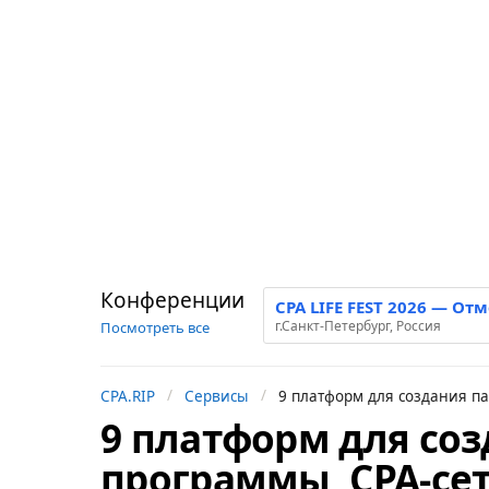
Конференции
CPA LIFE FEST 2026 — От
г.Санкт-Петербург, Россия
Посмотреть все
CPA.RIP
Сервисы
9 платформ для создания п
9 платформ для со
1
г
программы, CPA-се