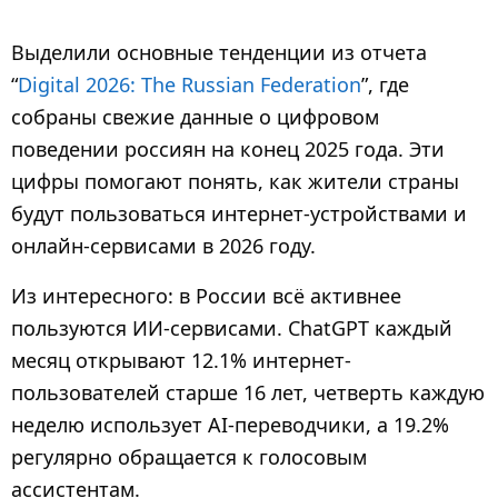
з
а
Выделили основные тенденции из отчета
д
“
Digital 2026: The Russian Federation
”, где
9
собраны свежие данные о цифровом
м
поведении россиян на конец 2025 года. Эти
е
с
цифры помогают понять, как жители страны
я
будут пользоваться интернет-устройствами и
ц
онлайн-сервисами в 2026 году.
е
Из интересного: в России всё активнее
в
пользуются ИИ-сервисами. ChatGPT каждый
н
месяц открывают 12.1% интернет-
а
з
пользователей старше 16 лет, четверть каждую
а
неделю использует AI-переводчики, а 19.2%
д
регулярно обращается к голосовым
ассистентам.