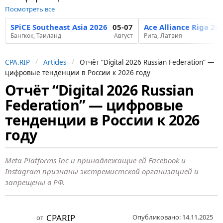
Посмотреть все
SPiCE Southeast Asia 2026
05-07
Ace Alliance Riga 20
Бангкок, Таиланд
Август
Рига, Латвия
CPA.RIP
Articles
Отчёт “Digital 2026 Russian Federation” —
цифровые тенденции в России к 2026 году
Отчёт “Digital 2026 Russian
9
Federation” — цифровые
м
е
тенденции в России к 2026
с
году
я
ц
Meta Platforms Inc и принадлежащие ей Facebook и
е
Instagram признаны экстремистской организацией и
в
запрещены в РФ.
н
а
CPARIP
Опубликовано: 14.11.2025
от