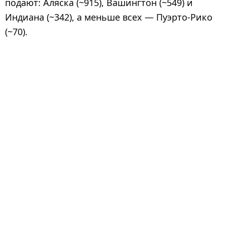
подают: Аляска (~915), Вашингтон (~549) и
Индиана (~342), а меньше всех — Пуэрто-Рико
(~70).