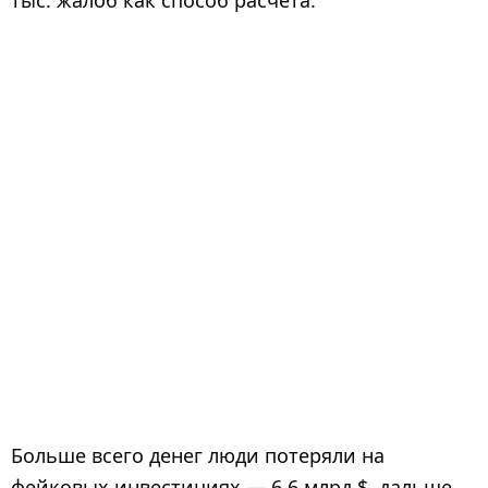
тыс. жалоб как способ расчёта.
Больше всего денег люди потеряли на
фейковых инвестициях — 6,6 млрд $, дальше