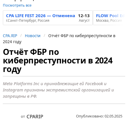
Посмотреть все
CPA LIFE FEST 2026 — Отменена
12-13
FLOW Pool Edi
г.Санкт-Петербург, Россия
Август
Москва, Россия
CPA.RIP
Новости
Отчёт ФБР по киберпреступности в
2024 году
Отчёт ФБР по
1
киберпреступности в 2024
г
о
году
д
н
Meta Platforms Inc и принадлежащие ей Facebook и
а
Instagram признаны экстремистской организацией и
запрещены в РФ.
з
а
д
CPARIP
Опубликовано: 02.05.2025
от
1