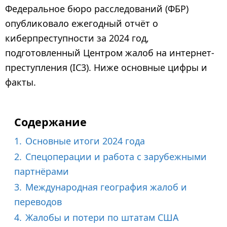
г
Федеральное бюро расследований (ФБР)
о
опубликовало ежегодный отчёт о
д
киберпреступности за 2024 год,
н
подготовленный Центром жалоб на интернет-
а
преступления (IC3). Ниже основные цифры и
з
факты.
а
д
Содержание
1.
Основные итоги 2024 года
2.
Спецоперации и работа с зарубежными
партнёрами
3.
Международная география жалоб и
переводов
4.
Жалобы и потери по штатам США