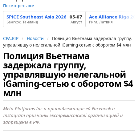
Посмотреть все
SPiCE Southeast Asia 2026
05-07
Ace Alliance Riga 20
Бангкок, Таиланд
Август
Рига, Латвия
CPA.RIP
Новости
Полиция Вьетнама задержала группу,
управлявшую нелегальной iGaming-сетью с оборотом $4 млн
Полиция Вьетнама
7
задержала группу,
м
е
управлявшую нелегальной
с
iGaming-сетью с оборотом $4
я
млн
ц
е
Meta Platforms Inc и принадлежащие ей Facebook и
в
Instagram признаны экстремистской организацией и
н
запрещены в РФ.
а