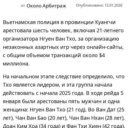
з
Около Арбитраж
Опубликовано: 12.01.2026
от
а
д
Вьетнамская полиция в провинции Куангчи
7
арестовала шесть человек, включая 21-летнего
м
организатора Нгуен Ван Тхо, за организацию
е
с
незаконных азартных игр через онлайн-сайты,
я
с общим объемом транзакций около $4
ц
миллиона.
е
На начальном этапе следствие определило, что
в
Тхо является лидером, и эта группа начала
н
а
действовать с начала 2025 года. В ходе рейда 5
з
января были арестованы пять мужчин и одна
а
женщина: Нгуен Ван Тхо (21 год), Во Ван Дат (25
д
лет), Чан Ван Бао (20 лет), Чан Ван Нхан (28 лет),
Доан Ким Хоа (34 года) и Фан Тхи Хиен (42 года).