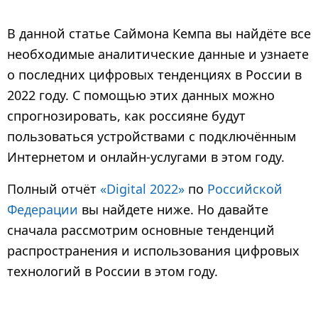
4
г
В данной статье Саймона Кемпа вы найдёте все
о
необходимые аналитические данные и узнаете
д
о последних цифровых тенденциях в России в
а
2022 году. С помощью этих данных можно
н
а
спрогнозировать, как россияне будут
з
пользоваться устройствами с подключённым
а
Интернетом и онлайн-услугами в этом году.
д
Полный отчёт
«Digital 2022»
по
Российской
Федерации
вы найдете ниже. Но давайте
сначала рассмотрим основные тенденций
распространения и использования цифровых
технологий в России в этом году.