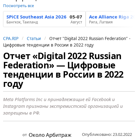
Посмотреть все
SPiCE Southeast Asia 2026
05-07
Ace Alliance Riga 20
Бангкок, Таиланд
Август
Рига, Латвия
CPA.RIP
Статьи
Отчет "Digital 2022 Russian Federation" -
Цифровые тенденции в России в 2022 году
Отчет «Digital 2022 Russian
4
Federation» — Цифровые
г
о
тенденции в России в 2022
д
году
а
н
Meta Platforms Inc и принадлежащие ей Facebook и
а
Instagram признаны экстремистской организацией и
з
запрещены в РФ.
а
д
Около Арбитраж
Опубликовано: 23.02.2022
от